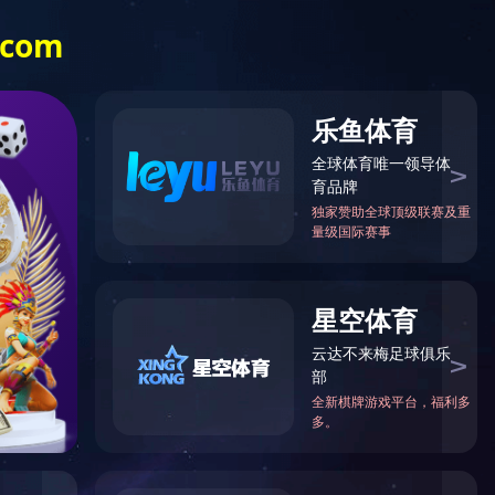
Language
们
九
游
官
年份
方
网
站