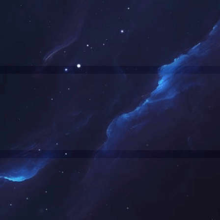
暂无该类别的信息
18号西6-A座2F、3F