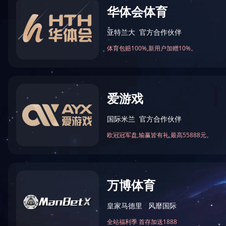
地址：天津市华苑产业区海泰西路
邮编：300384
让真实触手可及
电话：4006-355-510
TELLYES VIRTUALLY REAL
022-83711066
传真：022-83711065
股票代码 ：
833047
Email：tellyes@tellyes.com
For international business:
info@tellyes.com